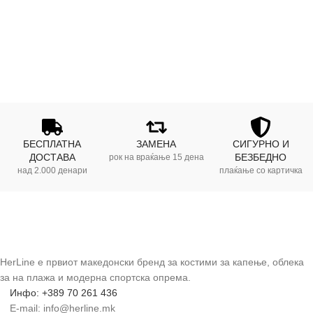
БЕСПЛАТНА
ЗАМЕНА
СИГУРНО И
ДОСТАВА
БЕЗБЕДНО
рок на враќање 15 дена
над 2.000 денари
плаќање со картичка
HerLine е првиот македонски бренд за костими за капење, облека
за на плажа и модерна спортска опрема.
Инфо: +389 70 261 436
E-mail: info@herline.mk