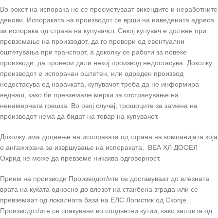
Во рокот на испорака не се пресметуваат викендите и неработните
денови. Испораката на производот се врши на наведената адреса
за испорака од страна на купувачот. Секој купувач е должен при
превземање на производот, да го провери од евентуални
оштетувања при транспорт, а доколку се работи за повеќе
производи, да провери дали некој производ недостасува. Доколку
производот е испорачан оштетен, или одреден производ
недостасува од нарачката, купувачот треба да не информира
веднаш, како би превземале мерки за отстранување на
ненамерната грешка. Во овој случај, трошоците за замена на
производот нема да бидат на товар на купувачот.
Доколку има доцнење на испораката од страна на компанијата која
е ангажирана за извршување на испораката, ВЕА ХЛ ДООЕЛ
Охрид не може да превземе никаква одговорност.
Прием на производи Производот/ите се доставуваат до влезната
врата на куќата односно до влезот на станбена зграда или се
превземаат од локалната база на ЕЛС Логистик од Скопје.
Производот/ите се спакувани во соодветни кутии, како заштита од