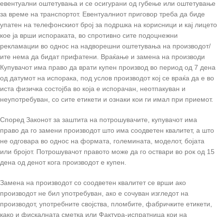
евентуални оштетувања и се осигурани од губење или оштетување
за време на транспортот. Евентуалниот приговор треба да биде
упатен на телефонскиот број за подршка на корисници и кај лицето
кое ја врши испораката, во спротивно сите подоцнежни
рекламации во однос на надворешни оштетувања на производот/
ите нема да бидат прифатени. Враќање и замена на производи
Купувачот има право да врати купен производ во период од 7 дена
од датумот на испорака, под услов производот кој се враќа да е во
иста физичка состојба во која е испорачан, неотпакуван и
неупотребуван, со сите етикети и ознаки кои ги имал при приемот.
Според Законот за заштита на потрошувачите, купувачот има
право да го замени производот што има соодветен квалитет, а што
не одговара во однос на формата, големината, моделот, бојата
или бројот. Потрошувачот правото може да го оствари во рок од 15
дена од денот кога производот е купен.
Замена на производот со соодветен квалитет се врши ако
производот не бил употребуван, ако е сочуван изгледот на
производот, употребните својства, пломбите, фабричките етикети,
како и фискалната сметка или Фактура-испратница кои на