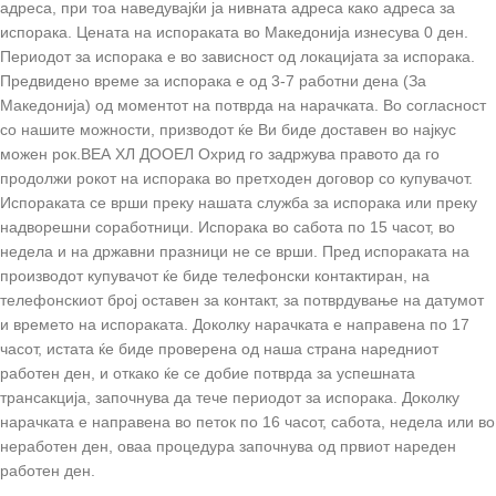
адреса, при тоа наведувајќи ја нивната адреса како адреса за
испорака. Цената на испораката во Македонија изнесува 0 ден.
Периодот за испорака е во зависност од локацијата за испорака.
Предвидено време за испорака е од 3-7 работни дена (За
Македонија) од моментот на потврдa на нарачката. Во согласност
со нашите можности, призводот ќе Ви биде доставен во најкус
можен рок.ВЕА ХЛ ДООЕЛ Охрид го задржува правото да го
продолжи рокот на испорака во претходен договор со купувачот.
Испораката се врши преку нашата служба за испорака или преку
надворешни соработници. Испорака во сабота по 15 часот, во
недела и на државни празници не се врши. Пред испораката на
производот купувачот ќе биде телефонски контактиран, на
телефонскиот број оставен за контакт, за потврдување на датумот
и времето на испораката. Доколку нарачката е направена по 17
часот, истата ќе биде проверена од наша страна наредниот
работен ден, и откако ќе се добие потврда за успешната
трансакција, започнува да тече периодот за испорака. Доколку
нарачката е направена во петок по 16 часот, сабота, недела или во
неработен ден, оваа процедура започнува од првиот нареден
работен ден.