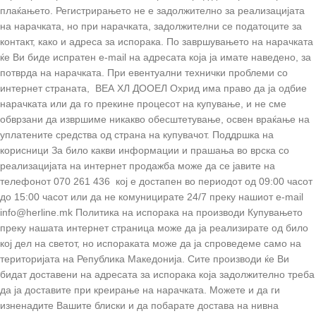
плаќањето. Регистрирањето не е задолжително за реализацијата
на нарачката, но при нарачката, задолжителни се податоците за
контакт, како и адреса за испорака. По завршувањето на нарачката
ќе Ви биде испратен e-mail на адресата која ја имате наведено, за
потврда на нарачката. При евентуални технички проблеми со
интернет страната, ВЕА ХЛ ДООЕЛ Охрид има право да ја одбие
нарачката или да го прекине процесот на купување, и не сме
обврзани да извршиме никакво обесштетување, освен враќање на
уплатените средства од страна на купувачот. Поддршка на
корисници За било какви информации и прашања во врска со
реализацијата на интернет продажба може да се јавите на
телефонот 070 261 436 кој е достапен во периодот од 09:00 часот
до 15:00 часот или да не комуницирате 24/7 преку нашиот e-mail
info@herline.mk Политика на испорака на производи Купувањето
преку нашата интернет страница може да ја реализирате од било
кој дел на светот, но испораката може да ја спроведеме само на
територијата на Република Македонија. Сите производи ќе Ви
бидат доставени на адресата за испорака која задолжително треба
да ја доставите при креирање на нарачката. Можете и да ги
изненадите Вашите блиски и да побарате достава на нивна