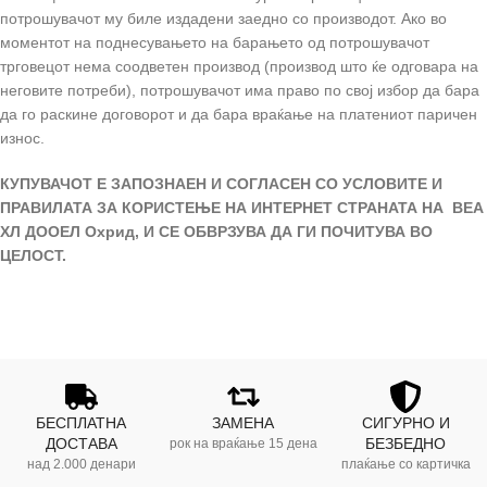
потрошувачот му биле издадени заедно со производот. Ако во
моментот на поднесувањето на барањето од потрошувачот
трговецот нема соодветен производ (производ што ќе одговара на
неговите потреби), потрошувачот има право по свој избор да бара
да го раскине договорот и да бара враќање на платениот паричен
износ.
КУПУВАЧОТ Е ЗАПОЗНАЕН И СОГЛАСЕН СО УСЛОВИТЕ И
ПРАВИЛАТА ЗА КОРИСТЕЊЕ НА ИНТЕРНЕТ СТРАНАТА НА ВЕА
ХЛ ДООЕЛ Охрид, И СЕ ОБВРЗУВА ДА ГИ ПОЧИТУВА ВО
ЦЕЛОСТ.
БЕСПЛАТНА
ЗАМЕНА
СИГУРНО И
ДОСТАВА
БЕЗБЕДНО
рок на враќање 15 дена
над 2.000 денари
плаќање со картичка