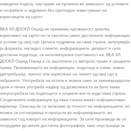
наведени подолу, чие право на промена во зависност од условите
и потребите е задржано без претходно известување на
корисниците на сајтот.
ВЕА ХЛ ДООЕЛ Охрид не превзема одговорност доколку
корисникот на сајтот не ги прочитал јавно достапните информации
и услови од овој сајт. Целата содржина на оваа страна, вклучувајќи
ја формата, изгледот, сликите, информациите, дизајнот и сите
достапни податоци, се интелектуална сопственост на ВЕА ХЛ
ДООЕЛ Охрид Охрид и се заштитени со авторско право и сродните
права. Превземањето на информации, податоци и слики, нивна
дистрибуција, пренос или користење на линкот од овој сајт е
забрането. Употребата на истите е можна само за некомерцијални
цели и лична употреба надвор од дозволеноста за било каква
злоупотребата на податоците и опциите кои ги нуди оваа страна.
Споделените информации од оваа страна имаат информативен
карактер. Секогаш ќе се залагаме за точност на информациите, но
можни се отстапувања и пропусти во информирањето, во
зависност од изворот на информациите. За сите производи ќе се
потрудиме да имате достапна фотографија, како илустрација за