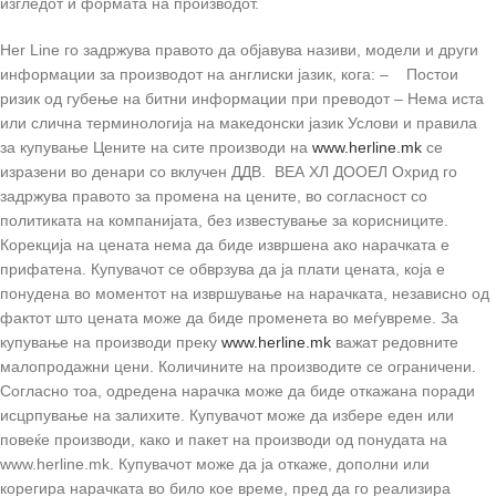
изгледот и формата на производот.
Her Line го задржува правото да објавува називи, модели и други
информации за производот на англиски јазик, кога: – Постои
ризик од губење на битни информации при преводот – Нема иста
или слична терминологија на македонски јазик Услови и правила
за купување Цените на сите производи на
www.herline.mk
се
изразени во денари со вклучен ДДВ. ВЕА ХЛ ДООЕЛ Охрид го
задржува правото за промена на цените, во согласност со
политиката на компанијата, без известување за корисниците.
Корекција на цената нема да биде извршена ако нарачката е
прифатена. Купувачот се обврзува да ја плати цената, која е
понудена во моментот на извршување на нарачката, независно од
фактот што цената може да биде променета во меѓувреме. За
купување на производи преку
www.herline.mk
важат редовните
малопродажни цени. Количините на производите се ограничени.
Согласно тоа, одредена нарачка може да биде откажана поради
исцрпување на залихите. Купувачот може да избере еден или
повеќе производи, како и пакет на производи од понудата на
www.herline.mk. Купувачот може да ја откаже, дополни или
корегира нарачката во било кое време, пред да го реализира