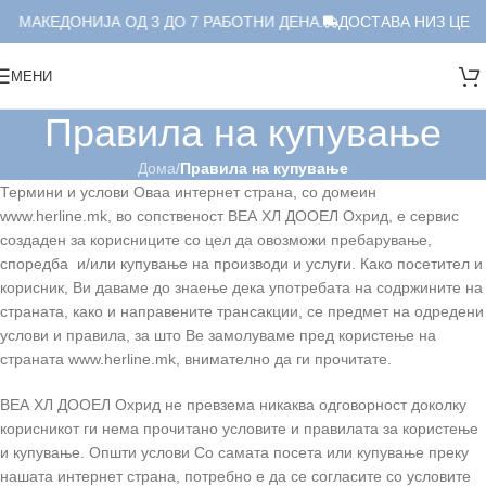
 МАКЕДОНИЈА ОД 3 ДО 7 РАБОТНИ ДЕНА.
ДОСТАВА НИЗ ЦЕЛА 
МЕНИ
Правила на купување
Дома
/
Правила на купување
Термини и услови Оваа интернет страна, со домеин
www.herline.mk, во сопственост ВЕА ХЛ ДООЕЛ Охрид, е сервис
создаден за корисниците со цел да овозможи пребарување,
споредба и/или купување на производи и услуги. Како посетител и
корисник, Ви даваме до знаење дека употребата на содржините на
страната, како и направените трансакции, се предмет на одредени
услови и правила, за што Ве замолуваме пред користење на
страната www.herline.mk, внимателно да ги прочитате.
ВЕА ХЛ ДООЕЛ Охрид не превзема никаква одговорност доколку
корисникот ги нема прочитано условите и правилата за користење
и купување. Општи услови Со самата посета или купување преку
нашата интернет страна, потребно е да се согласите со условите