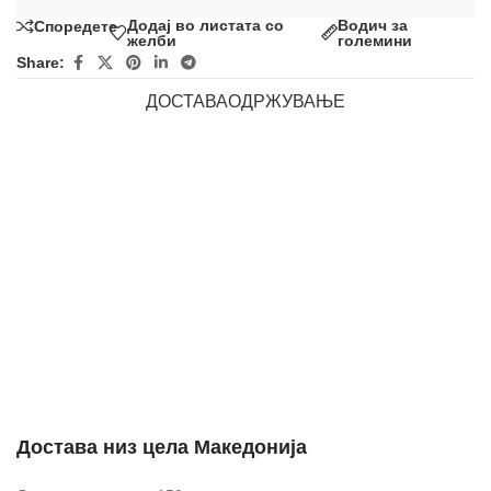
Додај во листата со
Водич за
Споредете
желби
големини
Share:
ДОСТАВА
ОДРЖУВАЊЕ
Достава низ цела Македонија