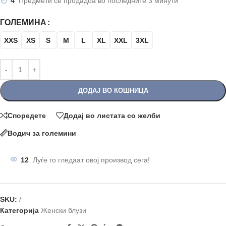
4
Предмети се продадоа во последните 3 минути
ГОЛЕМИНА
XXS
XS
S
M
L
XL
XXL
3XL
ДОДАЈ ВО КОШНИЦА
Споредете
Додај во листата со желби
Водич за големини
12
Луѓе го гледаат овој производ сега!
SKU:
/
Категорија
Женски блузи