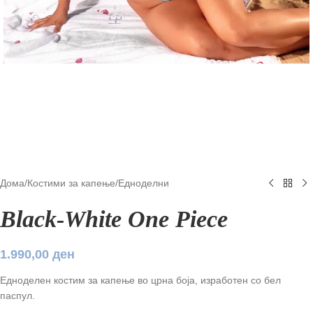
Дома
/
Костими за капење
/
Едноделни
Black-White One Piece
1.990,00
ден
Едноделен костим за капење во црна боја, изработен со бел
паспул.