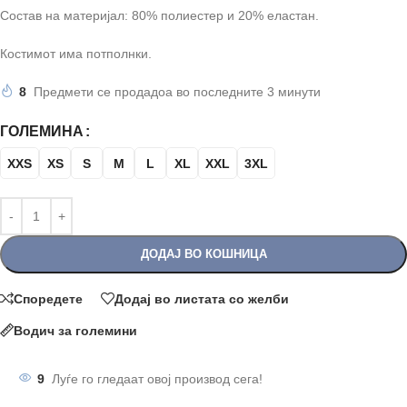
Состав на материјал: 80% полиестер и 20% еластан.
Костимот има потполнки.
8
Предмети се продадоа во последните 3 минути
ГОЛЕМИНА
XXS
XS
S
M
L
XL
XXL
3XL
ДОДАЈ ВО КОШНИЦА
Споредете
Додај во листата со желби
Водич за големини
9
Луѓе го гледаат овој производ сега!