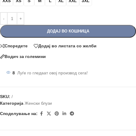
XXS
XS
S
M
L
XL
XXL
3XL
ДОДАЈ ВО КОШНИЦА
Споредете
Додај во листата со желби
Водич за големини
8
Луѓе го гледаат овој производ сега!
SKU:
/
Категорија
Женски блузи
Споделување на: