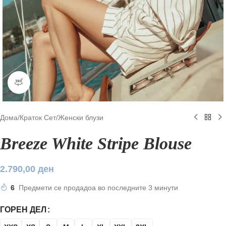
360 производ видите
Дома
/
Краток Сет
/
Женски блузи
Breeze White Stripe Blouse
2.790,00
ден
6
Предмети се продадоа во последните 3 минути
ГОРЕН ДЕЛ