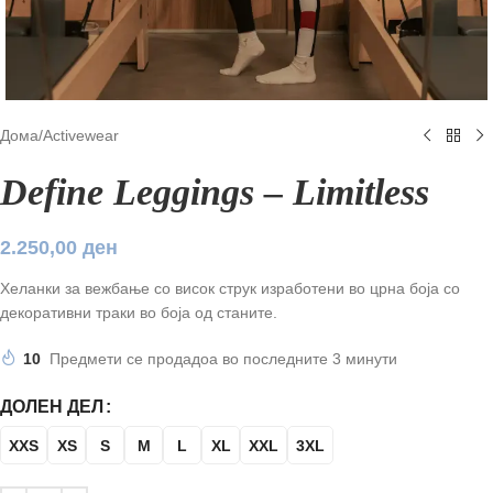
Дома
/
Аctivewear
Define Leggings – Limitless
2.250,00
ден
Хеланки за вежбање со висок струк изработени во црна боја со
декоративни траки во боја од станите.
10
Предмети се продадоа во последните 3 минути
ДОЛЕН ДЕЛ
XXS
XS
S
M
L
XL
XXL
3XL