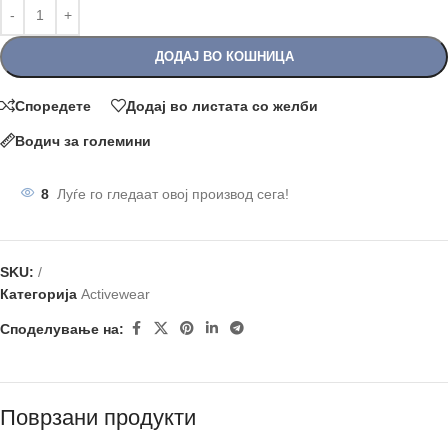
ДОДАЈ ВО КОШНИЦА
Споредете
Додај во листата со желби
Водич за големини
8
Луѓе го гледаат овој производ сега!
SKU:
/
Категорија
Аctivewear
Споделување на:
Поврзани продукти