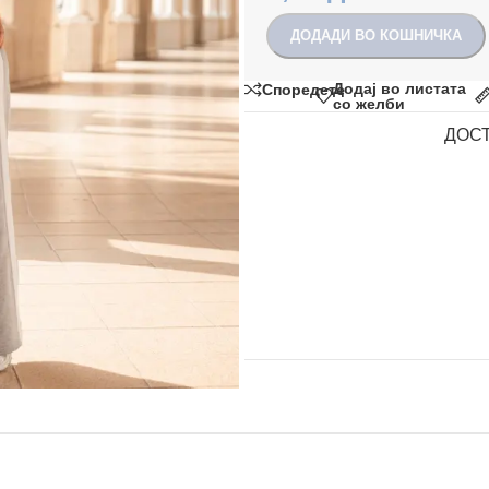
ДОДАДИ ВО КОШНИЧКА
Додај во листата
Споредете
со желби
ДОС