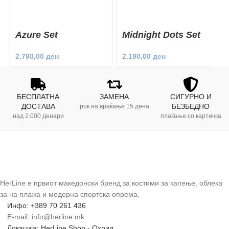
Azure Set
Midnight Dots Set
2.790,00
ден
2.190,00
ден
БЕСПЛАТНА
ЗАМЕНА
СИГУРНО И
ДОСТАВА
БЕЗБЕДНО
рок на враќање 15 дена
над 2.000 денари
плаќање со картичка
HerLine е првиот македонски бренд за костими за капење, облека
за на плажа и модерна спортска опрема.
Инфо: +389 70 261 436
E-mail: info@herline.mk
Локација: HerLine Shop - Охрид