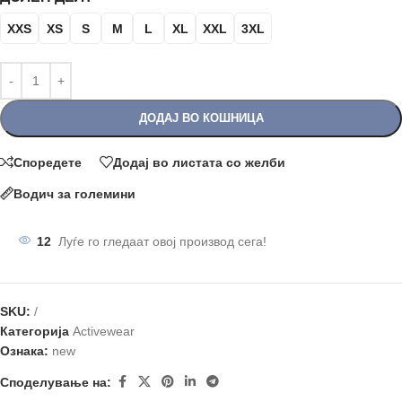
XXS
XS
S
M
L
XL
XXL
3XL
ДОДАЈ ВО КОШНИЦА
Споредете
Додај во листата со желби
Водич за големини
12
Луѓе го гледаат овој производ сега!
SKU:
/
Категорија
Аctivewear
Ознака:
new
Споделување на: