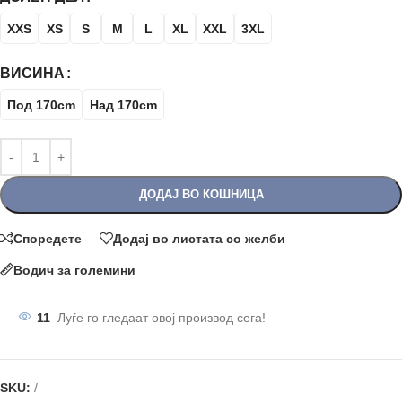
XXS
XS
S
M
L
XL
XXL
3XL
ВИСИНА
Под 170cm
Над 170cm
ДОДАЈ ВО КОШНИЦА
Споредете
Додај во листата со желби
Водич за големини
11
Луѓе го гледаат овој производ сега!
SKU:
/