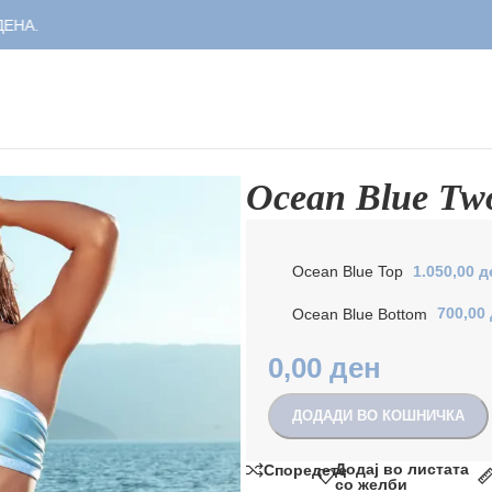
Piece
Ocean Blue Two
Ocean Blue Top
1.050,00
д
Ocean Blue Bottom
700,00
0,00
ден
ДОДАДИ ВО КОШНИЧКА
Додај во листата
Споредете
со желби