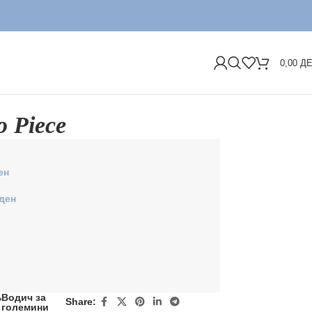
Д
0,00
Д
 Piece
ен
ден
Водич за
Share:
големини