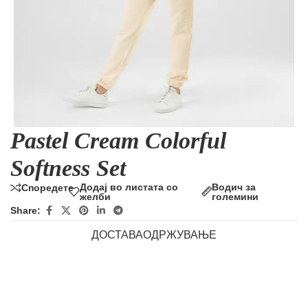
Pastel Cream Colorful
Softness Set
Додај во листата со
Водич за
Споредете
желби
големини
Share:
ДОСТАВА
ОДРЖУВАЊЕ