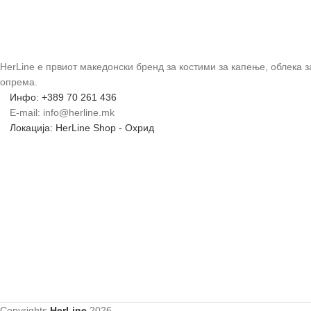
HerLine е првиот македонски бренд за костими за капење, облека 
опрема.
Инфо: +389 70 261 436
E-mail: info@herline.mk
Локација: HerLine Shop - Охрид
Copyrights
HerLine
2026