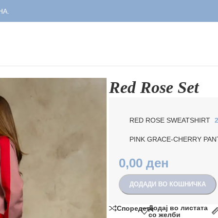
Red Rose Set
RED ROSE SWEATSHIRT
PINK GRACE-CHERRY PA
0,00
ден
ДОДАДИ ВО КОШНИЧКА
Додај во листата
Споредете
со желби