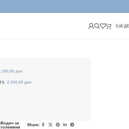
ДОС
0,00
Д
2.190,00
ден
NTS
2.200,00
ден
Водич за
Share:
големини