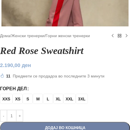
Дома
/
Женски тренерки
/
Горни женски тренерки
Red Rose Sweatshirt
2.190,00
ден
11
Предмети се продадоа во последните 3 минути
ГОРЕН ДЕЛ
XXS
XS
S
M
L
XL
XXL
3XL
ДОДАЈ ВО КОШНИЦА