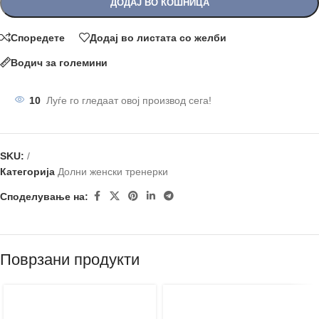
ДОДАЈ ВО КОШНИЦА
Споредете
Додај во листата со желби
Водич за големини
10
Луѓе го гледаат овој производ сега!
SKU:
/
Категорија
Долни женски тренерки
Споделување на:
Поврзани продукти