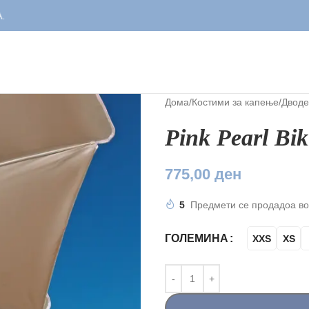
Дома
/
Костими за капење
/
Дводе
Pink Pearl Bik
775,00
ден
5
Предмети се продадоа во
ГОЛЕМИНА
XXS
XS