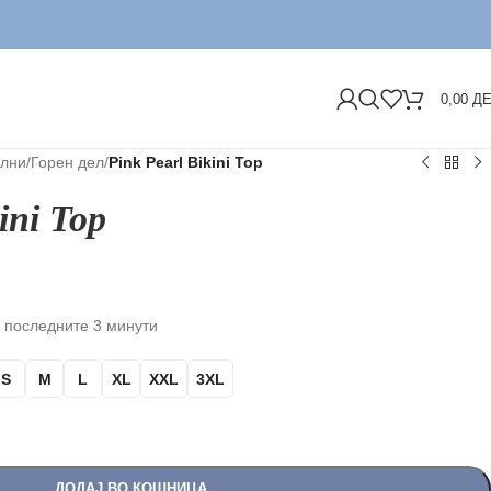
ДОСТА
0,00
Д
лни
/
Горен дел
/
Pink Pearl Bikini Top
ini Top
 последните 3 минути
S
M
L
XL
XXL
3XL
ДОДАЈ ВО КОШНИЦА