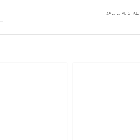
3XL
,
L
,
M
,
S
,
XL