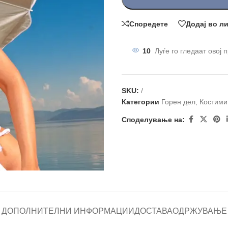
Споредете
Додај во л
10
Луѓе го гледаат овој 
SKU:
/
Категории
Горен дел
,
Костими
Споделување на:
ДОПОЛНИТЕЛНИ ИНФОРМАЦИИ
ДОСТАВА
ОДРЖУВАЊЕ