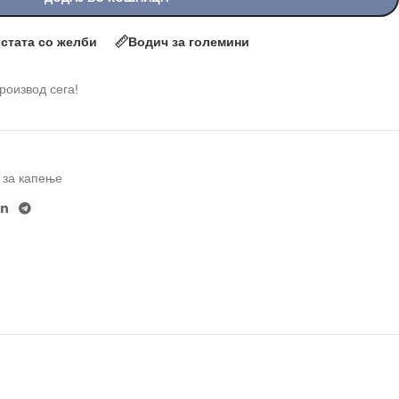
истата со желби
Водич за големини
производ сега!
 за капење