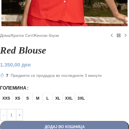
Дома
/
Краток Сет
/
Женски блузи
Red Blouse
1.350,00
ден
7
Предмети се продадоа во последните 3 минути
ГОЛЕМИНА
XXS
XS
S
M
L
XL
XXL
3XL
ДОДАЈ ВО КОШНИЦА