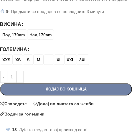
9
Предмети се продадоа во последните 3 минути
ВИСИНА
Под 170cm
Над 170cm
ГОЛЕМИНА
XXS
XS
S
M
L
XL
XXL
3XL
ДОДАЈ ВО КОШНИЦА
Споредете
Додај во листата со желби
Водич за големини
13
Луѓе го гледаат овој производ сега!