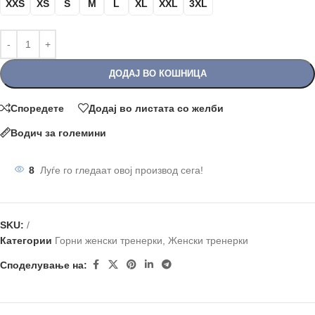
XXS
XS
S
M
L
XL
XXL
3XL
ДОДАЈ ВО КОШНИЦА
Споредете
Додај во листата со желби
Водич за големини
8
Луѓе го гледаат овој производ сега!
SKU:
/
Категории
Горни женски тренерки
,
Женски тренерки
Споделување на: