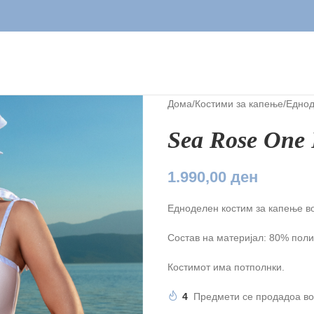
Дома
/
Костими за капење
/
Едно
Sea Rose One 
1.990,00
ден
Едноделен костим за капење во
Состав на материјал: 80% поли
Костимот има потполнки.
4
Предмети се продадоа во