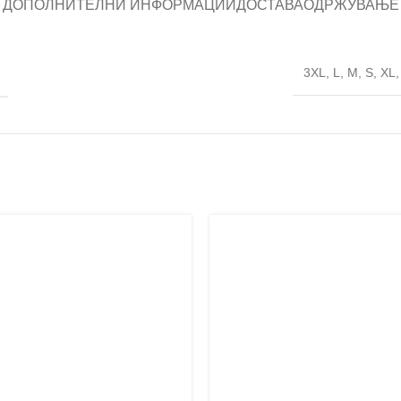
ДОПОЛНИТЕЛНИ ИНФОРМАЦИИ
ДОСТАВА
ОДРЖУВАЊЕ
3XL
,
L
,
M
,
S
,
XL