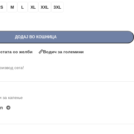
S
M
L
XL
XXL
3XL
ДОДАЈ ВО КОШНИЦА
истата со желби
Водич за големини
роизвод сега!
и за капење