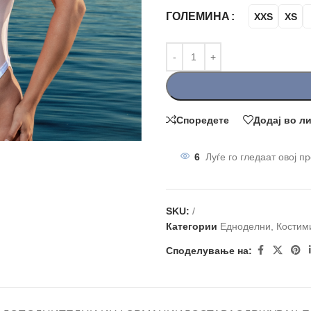
ГОЛЕМИНА
XXS
XS
Споредете
Додај во л
6
Луѓе го гледаат овој п
SKU:
/
Категории
Едноделни
,
Костим
Споделување на: