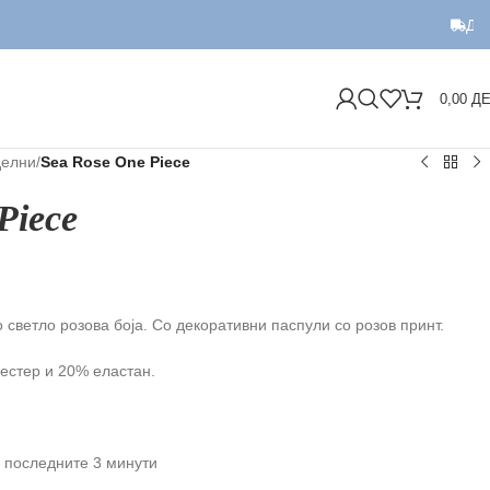
ДОСТАВА Н
0,00
Д
делни
/
Sea Rose One Piece
Piece
 светло розова боја. Со декоративни паспули со розов принт.
естер и 20% еластан.
 последните 3 минути