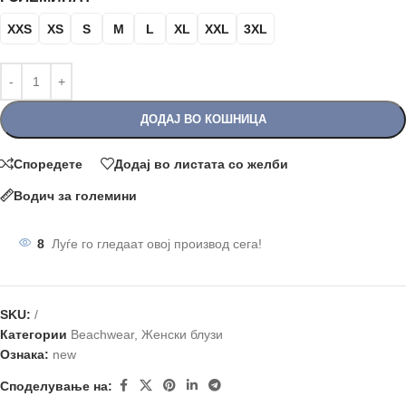
XXS
XS
S
M
L
XL
XXL
3XL
ДОДАЈ ВО КОШНИЦА
Споредете
Додај во листата со желби
Водич за големини
8
Луѓе го гледаат овој производ сега!
SKU:
/
Категории
Beachwear
,
Женски блузи
Ознака:
new
Споделување на: