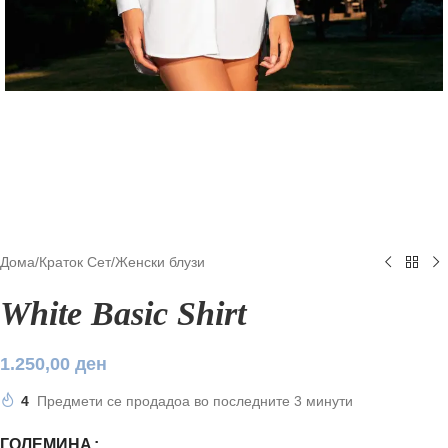
Дома
/
Краток Сет
/
Женски блузи
White Basic Shirt
1.250,00
ден
4
Предмети се продадоа во последните 3 минути
ГОЛЕМИНА