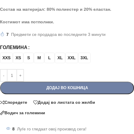
Состав на материјал: 80% полиестер и 20% еластан.
Костимот има потполнки.
7
Предмети се продадоа во последните 3 минути
ГОЛЕМИНА
XXS
XS
S
M
L
XL
XXL
3XL
ДОДАЈ ВО КОШНИЦА
Споредете
Додај во листата со желби
Водич за големини
8
Луѓе го гледаат овој производ сега!