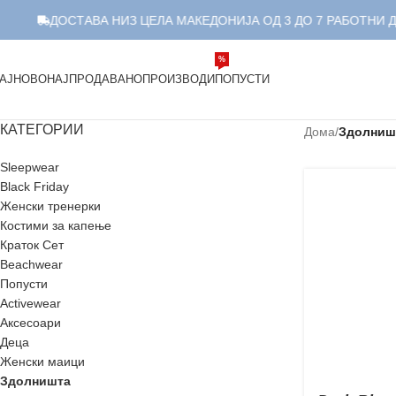
ДОСТАВА НИЗ ЦЕЛА МАКЕДОНИЈА ОД 3 ДО 7 РАБОТНИ ДЕН
%
АЈНОВО
НАЈПРОДАВАНО
ПРОИЗВОДИ
ПОПУСТИ
КАТЕГОРИИ
Дома
/
Здолниш
Sleepwear
Black Friday
Женски тренерки
Костими за капење
Краток Сет
Beachwear
Попусти
Аctivewear
Аксесоари
Деца
Женски маици
Здолништа