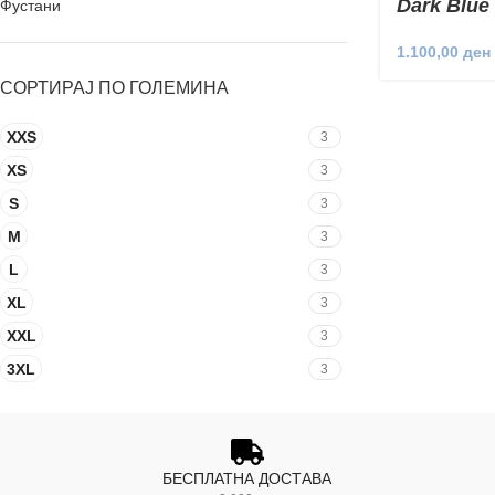
Dark Blue 
Фустани
1.100,00
ден
СОРТИРАЈ ПО ГОЛЕМИНА
XXS
3
XS
3
S
3
M
3
L
3
XL
3
XXL
3
3XL
3
БЕСПЛАТНА ДОСТАВА