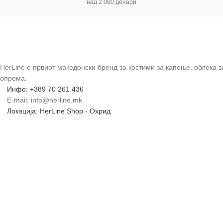
над 2.000 денари
HerLine е првиот македонски бренд за костими за капење, облека 
опрема.
Инфо: +389 70 261 436
E-mail: info@herline.mk
Локација: HerLine Shop - Охрид