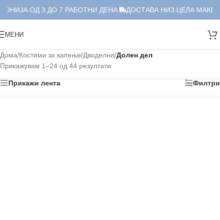
ЈА ОД 3 ДО 7 РАБОТНИ ДЕНА.
ДОСТАВА НИЗ ЦЕЛА МАКЕДОНИЈ
МЕНИ
Дома
/
Костими за капење
/
Дводелни
/
Долен дел
Прикажувам 1–24 од 44 резултати
Прикажи лента
Филтри