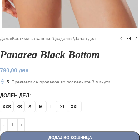
Дома
/
Костими за капење
/
Дводелни
/
Долен дел
Panarea Black Bottom
790,00
ден
5
Предмети се продадоа во последните 3 минути
ДОЛЕН ДЕЛ
XXS
XS
S
M
L
XL
XXL
ДОДАЈ ВО КОШНИЦА