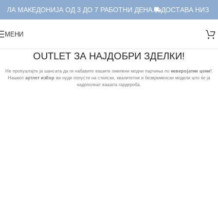
ЕЛА МАКЕДОНИЈА ОД 3 ДО 7 РАБОТНИ ДЕНА.
ДОСТАВА НИЗ ЦЕ
МЕНИ
OUTLET ЗА НАЈДОБРИ ЗДЕЛКИ!
Не пропуштајте ја шансата да ги набавите вашите омилени модни парчиња по
неверојатни цени!
Нашиот
аутлет избор
ви нуди попусти на стилски, квалитетни и безвременски модели што ќе ја
надополнат вашата гардероба.