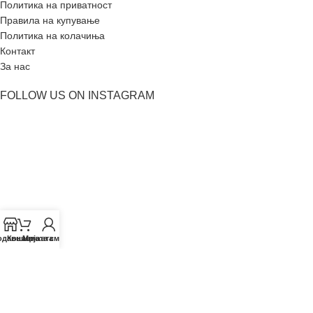
Политика на приватност
Правила на купување
Политика на колачиња
Контакт
За нас
FOLLOW US ON INSTAGRAM
одавница
Кошничката
Мојата сметка