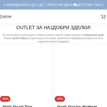
ЛА МАКЕДОНИЈА ОД 3 ДО 7 РАБОТНИ ДЕНА.
ДОСТАВА НИЗ ЦЕЛ
МЕНИ
OUTLET ЗА НАЈДОБРИ ЗДЕЛКИ!
Не пропуштајте ја шансата да ги набавите вашите омилени модни парчиња по
неверојатни цени!
Нашиот
аутлет избор
ви нуди попусти на стилски, квалитетни и безвременски модели што ќе ја
надополнат вашата гардероба.
-50%
-50%