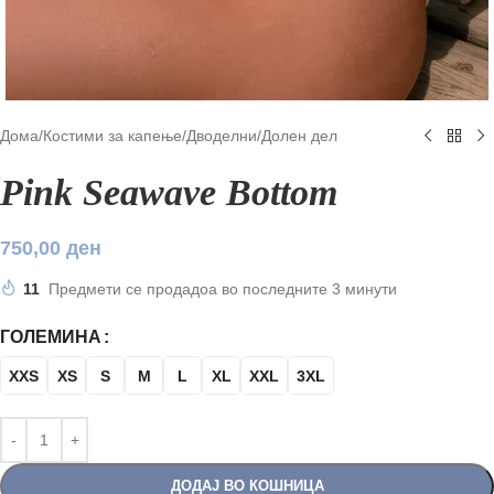
Дома
/
Костими за капење
/
Дводелни
/
Долен дел
Pink Seawave Bottom
750,00
ден
11
Предмети се продадоа во последните 3 минути
ГОЛЕМИНА
XXS
XS
S
M
L
XL
XXL
3XL
ДОДАЈ ВО КОШНИЦА