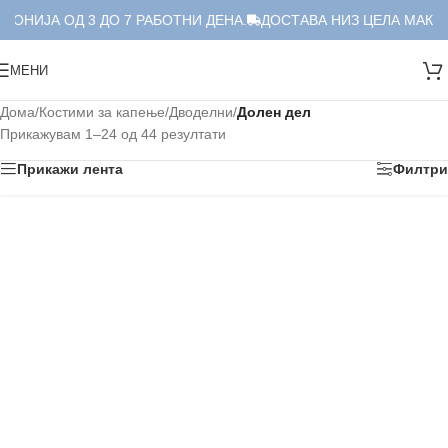
ИЈА ОД 3 ДО 7 РАБОТНИ ДЕНА.
ДОСТАВА НИЗ ЦЕЛА МАКЕДОНИ
МЕНИ
Дома
/
Костими за капење
/
Дводелни
/
Долен дел
Прикажувам 1–24 од 44 резултати
Прикажи лента
Филтри