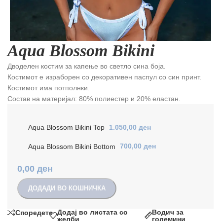
Aqua Blossom Bikini
Дводелен костим за капење во светло сина боја.
Костимот е израборен со декоративен паспул со син принт.
Костимот има потполнки.
Состав на материјал: 80% полиестер и 20% еластан.
Aqua Blossom Bikini Top
1.050,00
ден
Aqua Blossom Bikini Bottom
700,00
ден
0,00
ден
ДОДАДИ ВО КОШНИЧКА
Додај во листата со
Водич за
Споредете
желби
големини