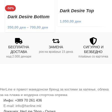
-50%
Dark Desire Top
Dark Desire Bottom
1.050,00
ден
350,00
ден
–
700,00
ден
БЕСПЛАТНА
ЗАМЕНА
СИГУРНО И
ДОСТАВА
БЕЗБЕДНО
рок на враќање 15 дена
над 2.000 денари
плаќање со картичка
HerLine е првиот македонски бренд за костими за капење, облека
за на плажа и модерна спортска опрема.
Инфо: +389 70 261 436
E-mail: info@herline.mk
Локација: HerLine Shop - Охрид