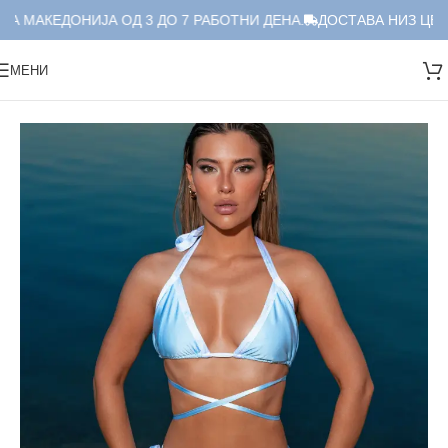
А МАКЕДОНИЈА ОД 3 ДО 7 РАБОТНИ ДЕНА.
ДОСТАВА НИЗ ЦЕЛА
МЕНИ
Дома
/
Костими за капење
/
Дводелни
/
Дводелен сет