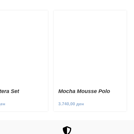
era Set
Mocha Mousse Polo
Short Set
ден
3.740,00
ден