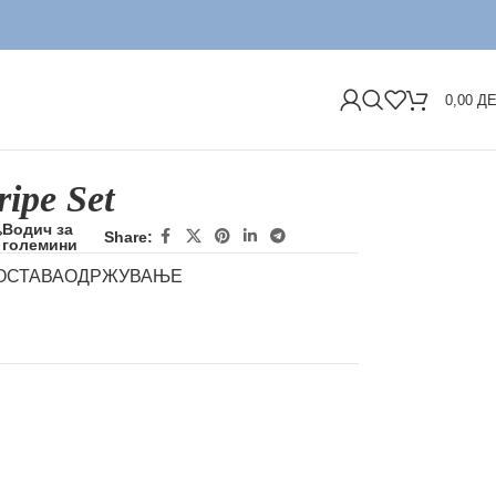
ДОСТ
0,00
Д
ripe Set
Водич за
Share:
големини
ОСТАВА
ОДРЖУВАЊЕ