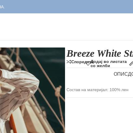
Breeze White St
Додај во листата
Споредете
со желби
ОПИС
Д
Состав на материјал: 100% лен