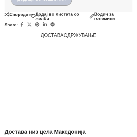
Додај во листата со
Водич за
Споредете
желби
големини
Share:
ДОСТАВА
ОДРЖУВАЊЕ
Достава низ цела Македонија