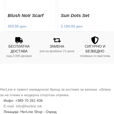
Blush Noir Scarf
Sun Dots Set
350,00
ден
2.190,00
ден
БЕСПЛАТНА
ЗАМЕНА
СИГУРНО И
ДОСТАВА
БЕЗБЕДНО
рок на враќање 15 дена
над 2.000 денари
плаќање со картичка
HerLine е првиот македонски бренд за костими за капење, облека
за на плажа и модерна спортска опрема.
Инфо: +389 70 261 436
E-mail: info@herline.mk
Локација: HerLine Shop - Охрид