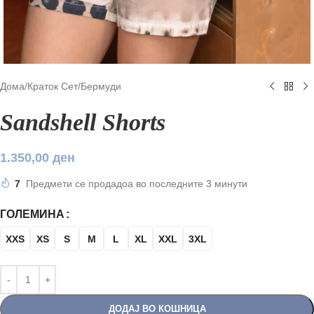
Дома
/
Краток Сет
/
Бермуди
Sandshell Shorts
1.350,00
ден
7
Предмети се продадоа во последните 3 минути
ГОЛЕМИНА
XXS
XS
S
M
L
XL
XXL
3XL
ДОДАЈ ВО КОШНИЦА