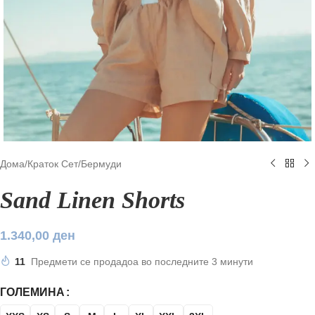
Дома
/
Краток Сет
/
Бермуди
Sand Linen Shorts
1.340,00
ден
11
Предмети се продадоа во последните 3 минути
ГОЛЕМИНА