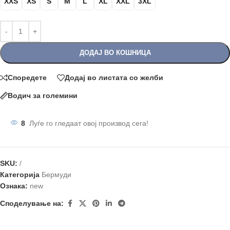
XXS
XS
S
M
L
XL
XXL
3XL
ДОДАЈ ВО КОШНИЦА
Споредете
Додај во листата со желби
Водич за големини
8
Луѓе го гледаат овој производ сега!
SKU:
/
Категорија
Бермуди
Ознака:
new
Споделување на: