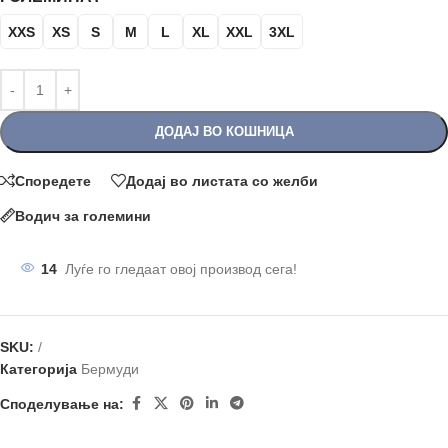
XXS
XS
S
M
L
XL
XXL
3XL
ДОДАЈ ВО КОШНИЦА
Споредете
Додај во листата со желби
Водич за големини
14
Луѓе го гледаат овој производ сега!
SKU:
/
Категорија
Бермуди
Споделување на: