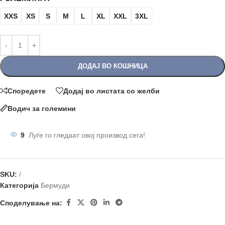
XXS
XS
S
M
L
XL
XXL
3XL
ДОДАЈ ВО КОШНИЦА
Споредете
Додај во листата со желби
Водич за големини
9
Луѓе го гледаат овој производ сега!
SKU:
/
Категорија
Бермуди
Споделување на: