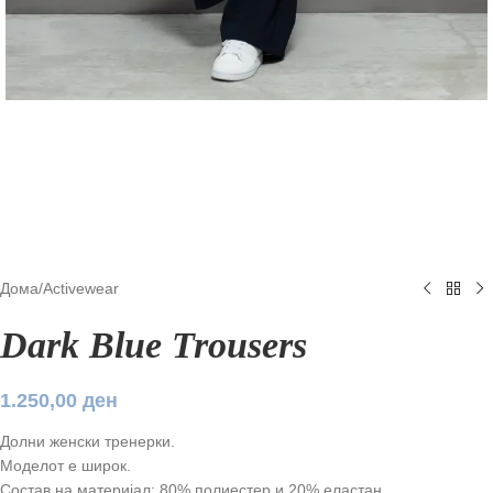
Дома
/
Аctivewear
Dark Blue Trousers
1.250,00
ден
Долни женски тренерки.
Моделот е широк.
Состав на материјал: 80% полиестер и 20% еластан.