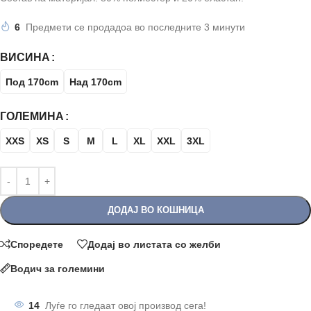
6
Предмети се продадоа во последните 3 минути
ВИСИНА
Под 170cm
Над 170cm
ГОЛЕМИНА
XXS
XS
S
M
L
XL
XXL
3XL
ДОДАЈ ВО КОШНИЦА
Споредете
Додај во листата со желби
Водич за големини
14
Луѓе го гледаат овој производ сега!