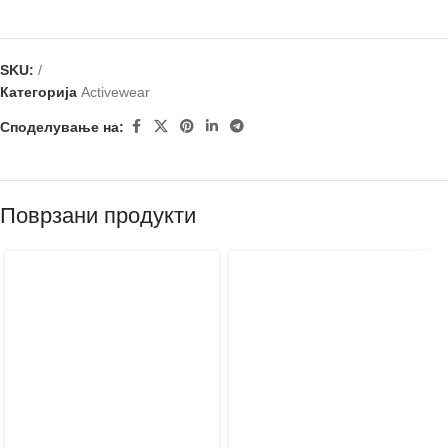
SKU:
/
Категорија
Аctivewear
Споделување на:
Поврзани продукти