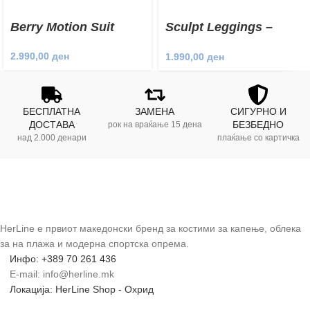
Berry Motion Suit
Sculpt Leggings –
Calm
2.990,00
ден
1.990,00
ден
БЕСПЛАТНА
ЗАМЕНА
СИГУРНО И
ДОСТАВА
БЕЗБЕДНО
рок на враќање 15 дена
над 2.000 денари
плаќање со картичка
HerLine е првиот македонски бренд за костими за капење, облека
за на плажа и модерна спортска опрема.
Инфо: +389 70 261 436
E-mail: info@herline.mk
Локација: HerLine Shop - Охрид