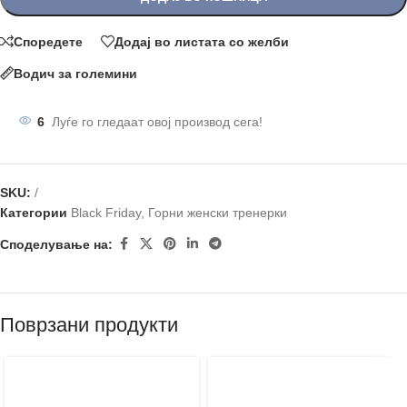
Споредете
Додај во листата со желби
Водич за големини
6
Луѓе го гледаат овој производ сега!
SKU:
/
Категории
Black Friday
,
Горни женски тренерки
Споделување на:
Поврзани продукти