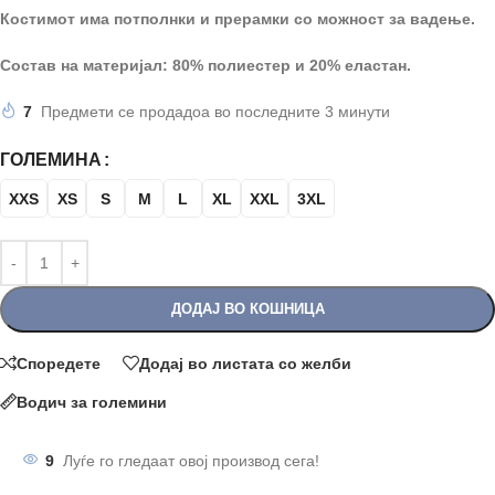
Костимот има потполнки и прерамки со можност за вадење.
Состав на материјал: 80% полиестер и 20% еластан.
7
Предмети се продадоа во последните 3 минути
ГОЛЕМИНА
XXS
XS
S
M
L
XL
XXL
3XL
ДОДАЈ ВО КОШНИЦА
Споредете
Додај во листата со желби
Водич за големини
9
Луѓе го гледаат овој производ сега!