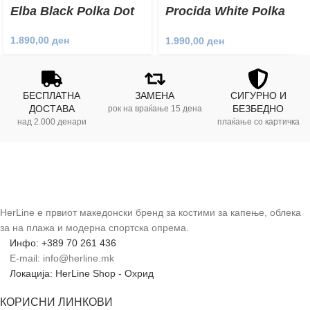
Elba Black Polka Dot
Procida White Polka
Dot
1.890,00
ден
1.990,00
ден
БЕСПЛАТНА
ЗАМЕНА
СИГУРНО И
ДОСТАВА
БЕЗБЕДНО
рок на враќање 15 дена
над 2.000 денари
плаќање со картичка
HerLine е првиот македонски бренд за костими за капење, облека
за на плажа и модерна спортска опрема.
Инфо: +389 70 261 436
E-mail: info@herline.mk
Локација: HerLine Shop - Охрид
КОРИСНИ ЛИНКОВИ