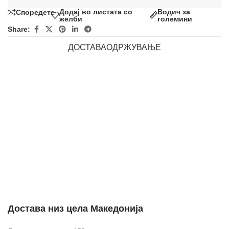
Додај во листата со
Водич за
Споредете
желби
големини
Share:
ДОСТАВА
ОДРЖУВАЊЕ
Достава низ цела Македонија