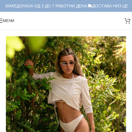
А МАКЕДОНИЈА ОД 3 ДО 7 РАБОТНИ ДЕНА.
ДОСТАВА НИЗ ЦЕЛА 
МЕНИ
Дома
/
Костими за капење
/
Дводелни
/
Дводелен сет