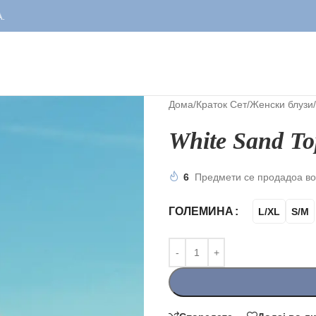
Дома
/
Краток Сет
/
Женски блузи
/
White Sand To
6
Предмети се продадоа во
ГОЛЕМИНА
L/XL
S/M