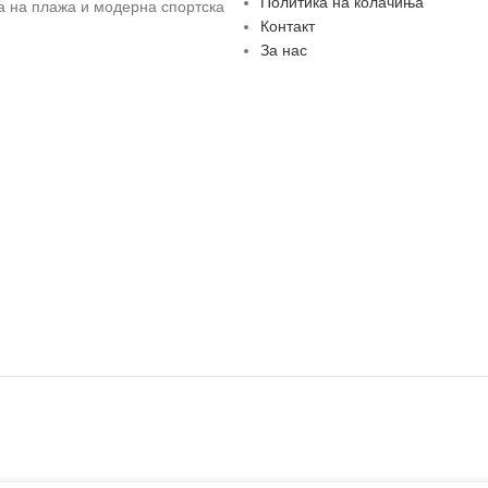
Политика на колачиња
за на плажа и модерна спортска
Контакт
За нас