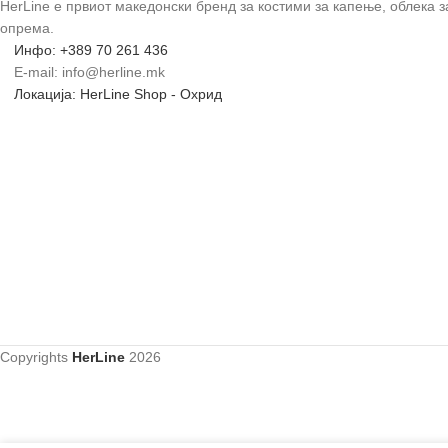
HerLine е првиот македонски бренд за костими за капење, облека 
опрема.
Инфо: +389 70 261 436
E-mail: info@herline.mk
Локација: HerLine Shop - Охрид
Copyrights
HerLine
2026