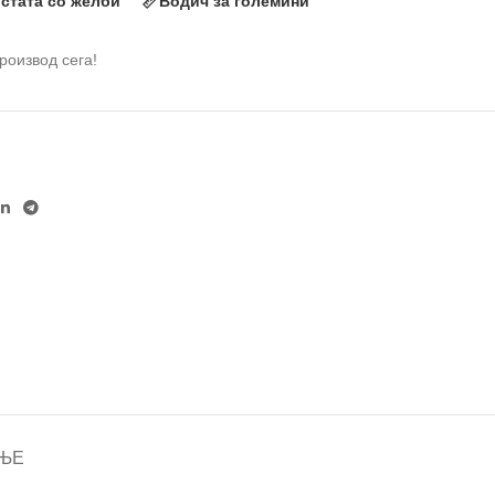
истата со желби
Водич за големини
производ сега!
ЊЕ