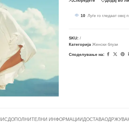
Споредете
Додај во л
10
Луѓе го гледаат овој 
SKU:
/
Категорија
Женски блузи
Споделување на:
ПИС
ДОПОЛНИТЕЛНИ ИНФОРМАЦИИ
ДОСТАВА
ОДРЖУВА