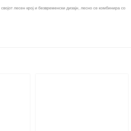
својот лесен крој и безвременски дизајн, лесно се комбинира со