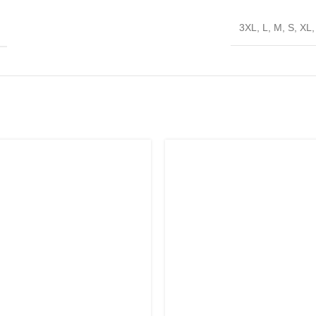
3XL
,
L
,
M
,
S
,
XL