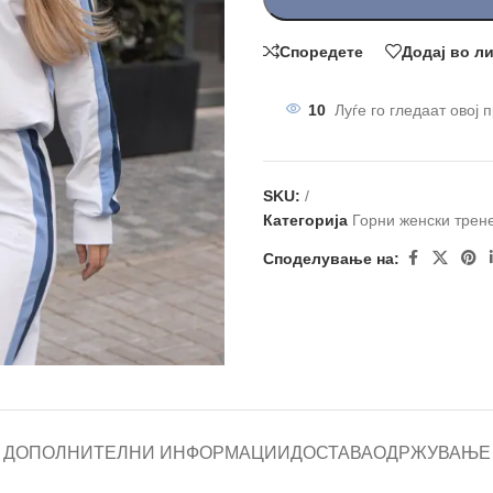
Споредете
Додај во л
10
Луѓе го гледаат овој 
SKU:
/
Категорија
Горни женски трен
Споделување на:
ДОПОЛНИТЕЛНИ ИНФОРМАЦИИ
ДОСТАВА
ОДРЖУВАЊЕ