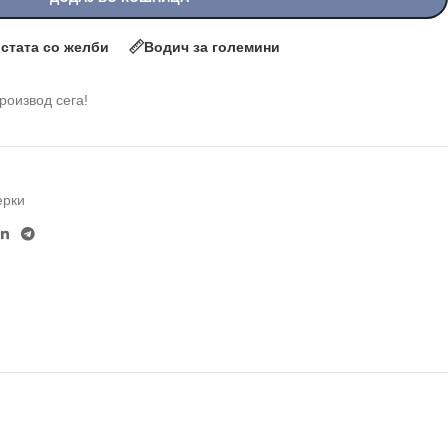
истата со желби
Водич за големини
производ сега!
ерки