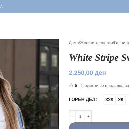
Дома
/
Женски тренерки
/
Горни ж
White Stripe S
2.250,00
ден
5
Предмети се продадоа во
ГОРЕН ДЕЛ
XXS
XS