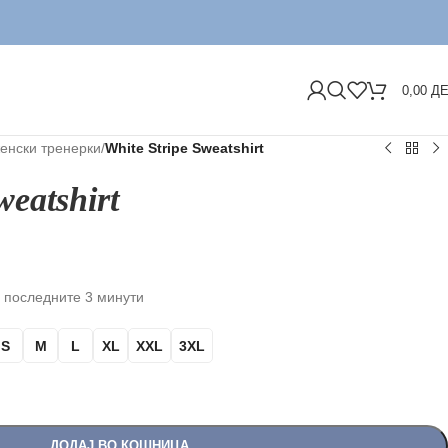
ДОСТА
0,00
Д
енски тренерки
/
White Stripe Sweatshirt
weatshirt
 последните 3 минути
S
M
L
XL
XXL
3XL
ДОДАЈ ВО КОШНИЦА