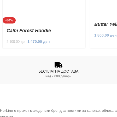
-30%
Butter Ye
Calm Forest Hoodie
1.800,00
ден
1.470,00
ден
2.100,00
ден
БЕСПЛАТНА ДОСТАВА
над 2.000 денари
HerLine е првиот македонски бренд за костими за капење, облека 
опрема.