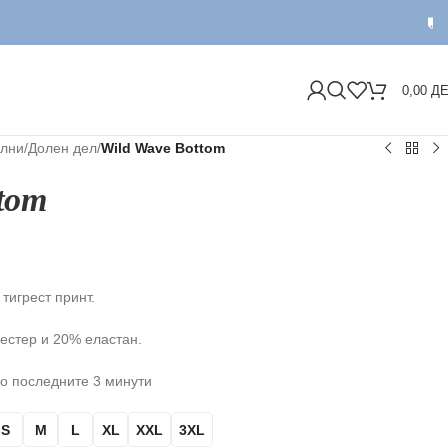
ДОСТАВ
0,00
Д
лни
/
Долен дел
/
Wild Wave Bottom
tom
тигрест принт.
естер и 20% еластан.
о последните 3 минути
S
M
L
XL
XXL
3XL