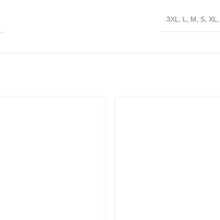
3XL
,
L
,
M
,
S
,
XL