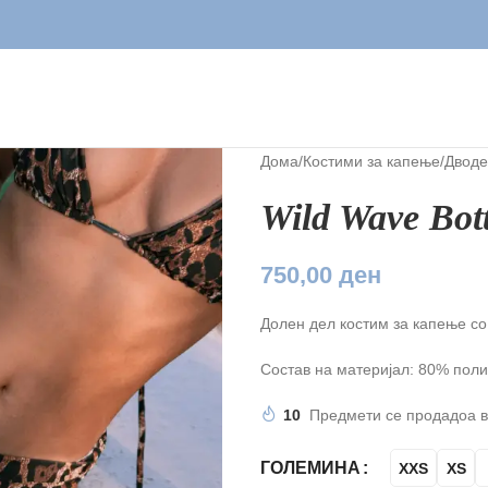
Дома
/
Костими за капење
/
Дводе
Wild Wave Bot
750,00
ден
Долен дел костим за капење со 
Состав на материјал: 80% поли
10
Предмети се продадоа в
ГОЛЕМИНА
XXS
XS