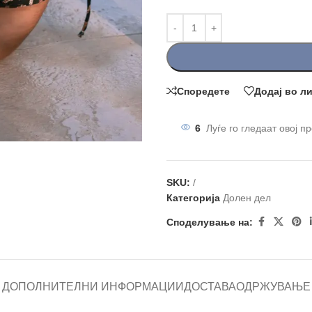
Споредете
Додај во л
6
Луѓе го гледаат овој п
SKU:
/
Категорија
Долен дел
Споделување на:
ДОПОЛНИТЕЛНИ ИНФОРМАЦИИ
ДОСТАВА
ОДРЖУВАЊЕ