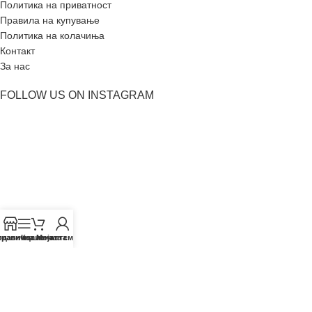
Политика на приватност
Правила на купување
Политика на колачиња
Контакт
За нас
FOLLOW US ON INSTAGRAM
одавница
транична лента
Кошничката
Мојата сметка