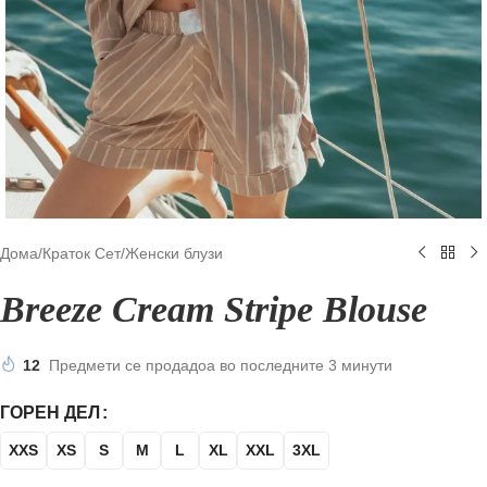
Дома
/
Краток Сет
/
Женски блузи
Breeze Cream Stripe Blouse
12
Предмети се продадоа во последните 3 минути
ГОРЕН ДЕЛ
XXS
XS
S
M
L
XL
XXL
3XL