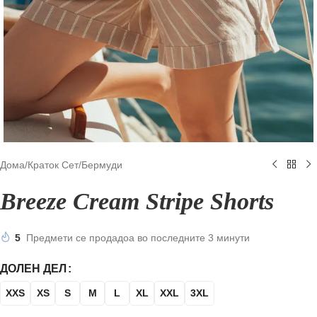
Дома
/
Краток Сет
/
Бермуди
Breeze Cream Stripe Shorts
5
Предмети се продадоа во последните 3 минути
ДОЛЕН ДЕЛ
XXS
XS
S
M
L
XL
XXL
3XL