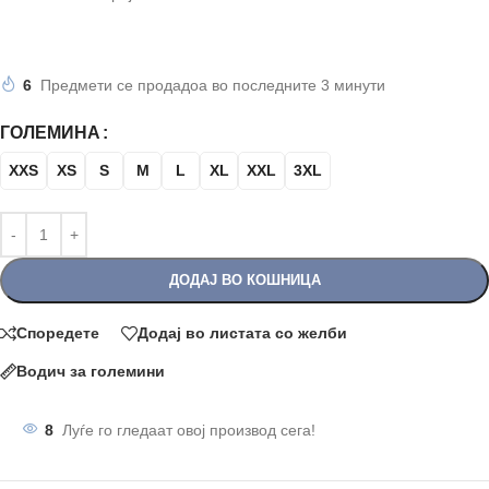
6
Предмети се продадоа во последните 3 минути
ГОЛЕМИНА
XXS
XS
S
M
L
XL
XXL
3XL
ДОДАЈ ВО КОШНИЦА
Споредете
Додај во листата со желби
Водич за големини
8
Луѓе го гледаат овој производ сега!