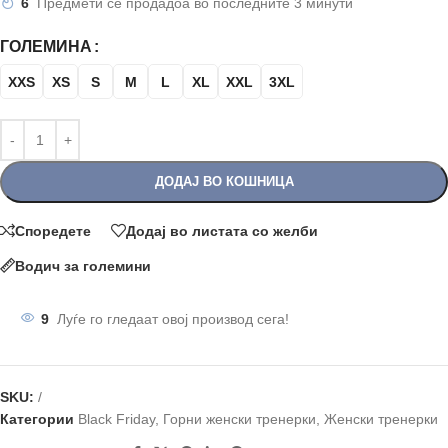
6
Предмети се продадоа во последните 3 минути
ГОЛЕМИНА
XXS
XS
S
M
L
XL
XXL
3XL
ДОДАЈ ВО КОШНИЦА
Споредете
Додај во листата со желби
Водич за големини
9
Луѓе го гледаат овој производ сега!
SKU:
/
Категории
Black Friday
,
Горни женски тренерки
,
Женски тренерки